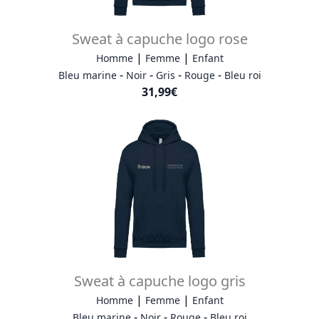
Sweat à capuche logo rose
|
|
Homme
Femme
Enfant
-
-
-
-
Bleu marine
Noir
Gris
Rouge
Bleu roi
31,99€
Sweat à capuche logo gris
|
|
Homme
Femme
Enfant
-
-
-
Bleu marine
Noir
Rouge
Bleu roi