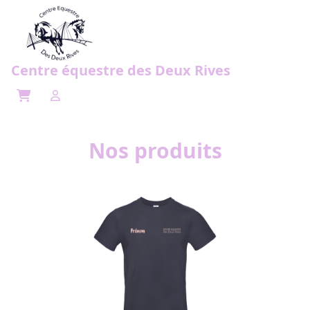
Centre équestre des Deux Rives
Open cart
Open user menu
Nos produits